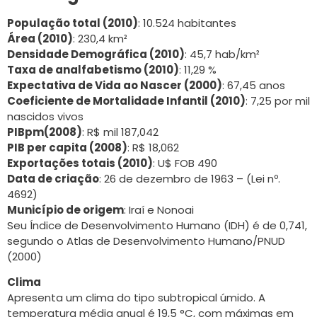
População total (2010)
: 10.524 habitantes
Área (2010)
: 230,4 km²
Densidade Demográfica (2010)
: 45,7 hab/km²
Taxa de analfabetismo (2010)
: 11,29 %
Expectativa de Vida ao Nascer (2000)
: 67,45 anos
Coeficiente de Mortalidade Infantil (2010)
: 7,25 por mil
nascidos vivos
PIBpm(2008)
: R$ mil 187,042
PIB per capita (2008)
: R$ 18,062
Exportações totais (2010)
: U$ FOB 490
Data de criação
: 26 de dezembro de 1963 – (Lei nº.
4692)
Município de origem
: Iraí e Nonoai
Seu Índice de Desenvolvimento Humano (IDH) é de 0,741,
segundo o Atlas de Desenvolvimento Humano/PNUD
(2000)
Clima
Apresenta um clima do tipo subtropical úmido. A
temperatura média anual é 19,5 °C, com máximas em