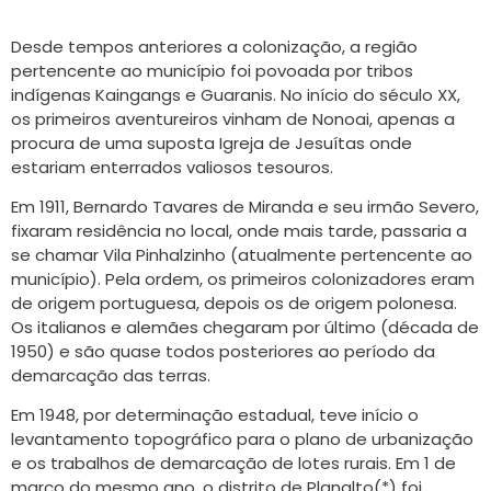
Desde tempos anteriores a colonização, a região
pertencente ao município foi povoada por tribos
indígenas Kaingangs e Guaranis. No início do século XX,
os primeiros aventureiros vinham de Nonoai, apenas a
procura de uma suposta Igreja de Jesuítas onde
estariam enterrados valiosos tesouros.
Em 1911, Bernardo Tavares de Miranda e seu irmão Severo,
fixaram residência no local, onde mais tarde, passaria a
se chamar Vila Pinhalzinho (atualmente pertencente ao
município). Pela ordem, os primeiros colonizadores eram
de origem portuguesa, depois os de origem polonesa.
Os italianos e alemães chegaram por último (década de
1950) e são quase todos posteriores ao período da
demarcação das terras.
Em 1948, por determinação estadual, teve início o
levantamento topográfico para o plano de urbanização
e os trabalhos de demarcação de lotes rurais. Em 1 de
março do mesmo ano, o distrito de Planalto(*) foi