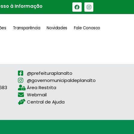
sso à Informação
ções
Transparência
Novidades
Fale Conosco
@prefeituraplanalto
@governomunicipaldeplanalto
1683
Área Restrita
Webmail
Central de Ajuda