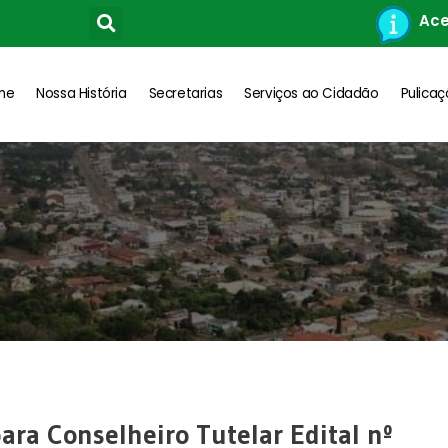
Ace
me
Nossa História
Secretarias
Serviços ao Cidadão
Pulica
para Conselheiro Tutelar Edital nº