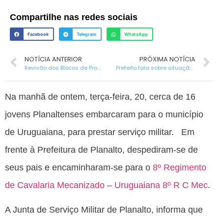
Compartilhe nas redes sociais
Facebook
Telegram
WhatsApp
NOTÍCIA ANTERIOR
PRÓXIMA NOTÍCIA
Revisão dos Blocos de Produtores Rurais.
Prefeito fala sobre situação das estradas do interior do Município
Na manhã de ontem, terça-feira, 20, cerca de 16
jovens Planaltenses embarcaram para o município
de Uruguaiana, para prestar serviço militar. Em
frente à Prefeitura de Planalto, despediram-se de
seus pais e encaminharam-se para o
8º Regimento
de Cavalaria Mecanizado – Uruguaiana 8º R C Mec
.
A Junta de Serviço Militar de Planalto, informa que